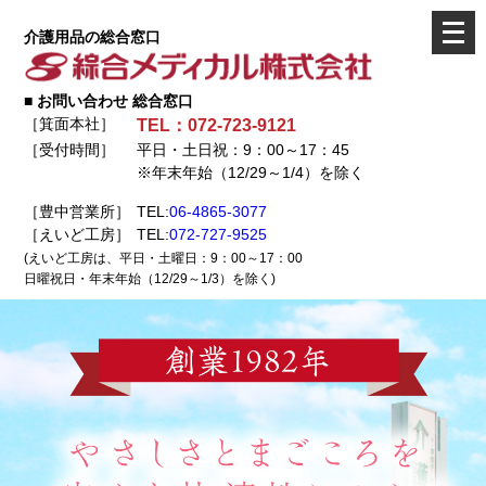
メ
介護用品の総合窓口
ニ
ュ
■ お問い合わせ 総合窓口
ー
［箕面本社］
TEL：072-723-9121
を
［受付時間］
平日・土日祝：9：00～17：45
開
※年末年始（12/29～1/4）を除く
く
［豊中営業所］
TEL:
06-4865-3077
［えいど工房］
TEL:
072-727-9525
(えいど工房は、平日・土曜日：9：00～17：00
日曜祝日・年末年始（12/29～1/3）を除く)