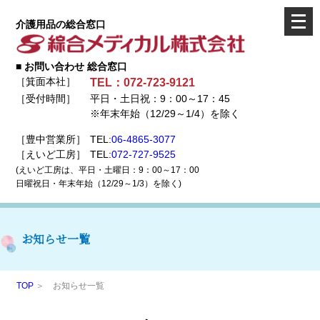
メ
介護用品の総合窓口
ニ
ュ
■ お問い合わせ 総合窓口
ー
［箕面本社］
TEL：072-723-9121
を
［受付時間］
平日・土日祝：9：00～17：45
開
※年末年始（12/29～1/4）を除く
く
［豊中営業所］
TEL:
06-4865-3077
［えいど工房］
TEL:
072-727-9525
(えいど工房は、平日・土曜日：9：00～17：00
日曜祝日・年末年始（12/29～1/3）を除く)
お知らせ一覧
TOP
＞ お知らせ一覧